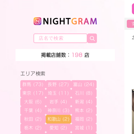
掲載店舗数：
198
店
エリア検索
群馬 (73)
長野 (27)
富山 (24)
東京 (17)
埼玉 (11)
石川 (8)
大阪 (6)
岩手 (4)
新潟 (4)
千葉 (4)
神奈川 (3)
熊本 (2)
秋田 (2)
和歌山 (2)
福岡 (2)
栃木 (2)
愛知 (2)
宮城 (1)