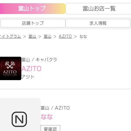
富山トップ
富山お店一覧
店舗トップ
求人情報
ナイトグラム
富山
富山
AZITO
なな
富山 / キャバクラ
AZITO
アジト
富山 / AZITO
なな
要確認