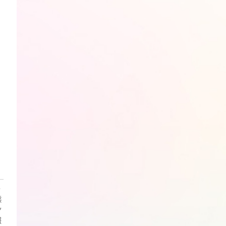
・
熊
ン
報