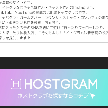
が満載のサイトです。
ナイトグラムはキャバ嬢さん・キャストさんのInstagram、
TikTok、YouTubeの掲載数は地域トップクラスです。
キャバクラ・ガールズバー・ラウンジ・スナック・コンカフェの遊
たい・働きたいお店を検索しちゃおう。
気に入った女の子のSNSを覗いて遊びに行ったりフォローしたり、
求人探したり体験入店しに行くもよし！ナイトグラムは新感覚のお
探しを提供します♪