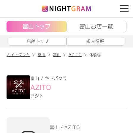
富山トップ
富山お店一覧
店舗トップ
求人情報
ナイトグラム
富山
富山
AZITO
体験④
富山 / キャバクラ
AZITO
アジト
富山 / AZITO