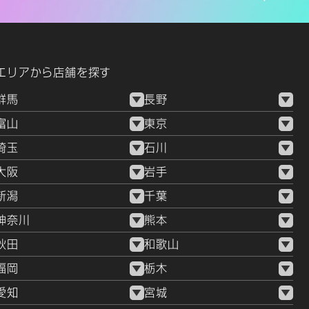
エリアから店舗を探す
群馬
長野
富山
東京
埼玉
石川
大阪
岩手
新潟
千葉
神奈川
熊本
秋田
和歌山
福岡
栃木
愛知
宮城