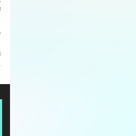
ン
報
び
店