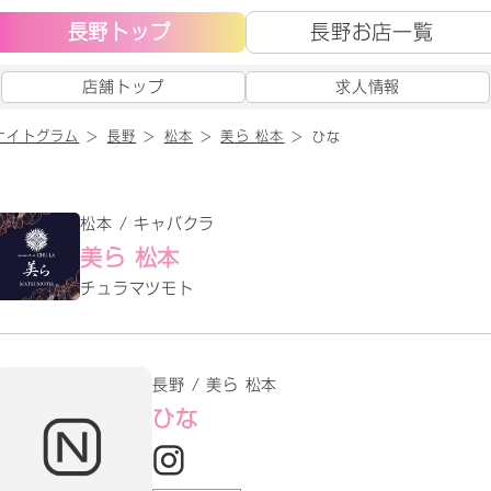
長野トップ
長野お店一覧
店舗トップ
求人情報
ナイトグラム
長野
松本
美ら 松本
ひな
松本 / キャバクラ
美ら 松本
チュラマツモト
長野 / 美ら 松本
ひな