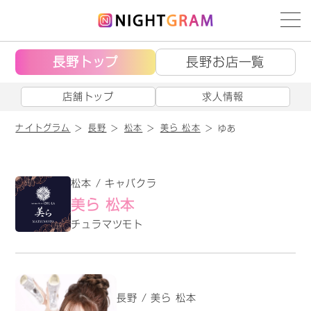
長野トップ
長野お店一覧
店舗トップ
求人情報
ナイトグラム
長野
松本
美ら 松本
ゆあ
松本 / キャバクラ
美ら 松本
チュラマツモト
長野 / 美ら 松本