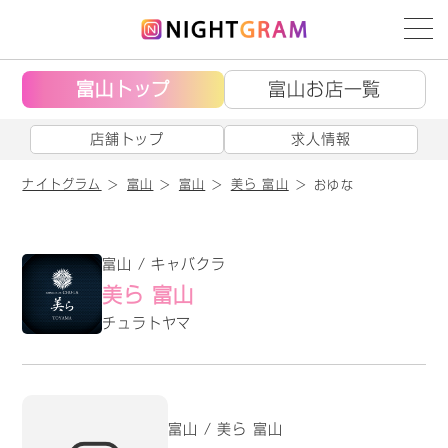
富山トップ
富山お店一覧
店舗トップ
求人情報
ナイトグラム
富山
富山
美ら 富山
おゆな
富山 / キャバクラ
美ら 富山
チュラトヤマ
富山 / 美ら 富山