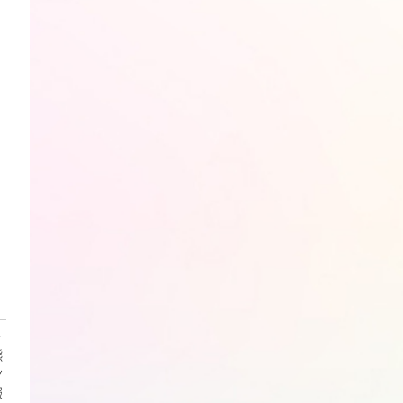
・
熊
ン
報