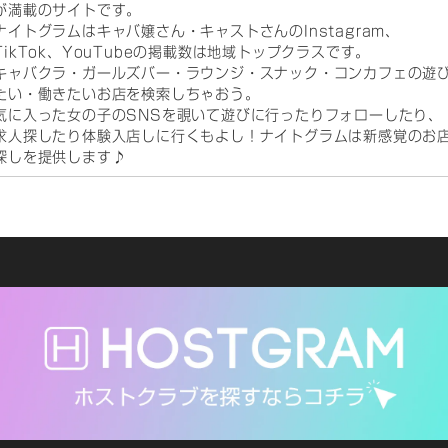
が満載のサイトです。
ナイトグラムはキャバ嬢さん・キャストさんのInstagram、
TikTok、YouTubeの掲載数は地域トップクラスです。
キャバクラ・ガールズバー・ラウンジ・スナック・コンカフェの遊
たい・働きたいお店を検索しちゃおう。
気に入った女の子のSNSを覗いて遊びに行ったりフォローしたり、
求人探したり体験入店しに行くもよし！ナイトグラムは新感覚のお
探しを提供します♪