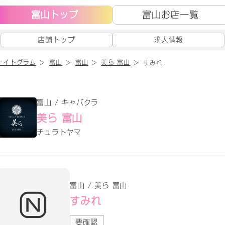
富山トップ
富山お店一覧
店舗トップ
求人情報
ナイトグラム
富山
富山
美ら 富山
すみれ
富山 / キャバクラ
美ら 富山
チュラトヤマ
富山 / 美ら 富山
すみれ
要確認