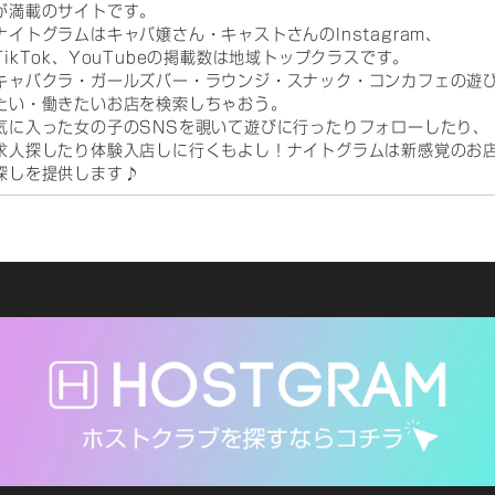
が満載のサイトです。
ナイトグラムはキャバ嬢さん・キャストさんのInstagram、
TikTok、YouTubeの掲載数は地域トップクラスです。
キャバクラ・ガールズバー・ラウンジ・スナック・コンカフェの遊
たい・働きたいお店を検索しちゃおう。
気に入った女の子のSNSを覗いて遊びに行ったりフォローしたり、
求人探したり体験入店しに行くもよし！ナイトグラムは新感覚のお
探しを提供します♪