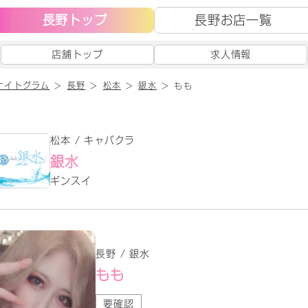
長野トップ
長野お店一覧
店舗トップ
求人情報
ナイトグラム
長野
松本
銀水
もも
松本 / キャバクラ
銀水
ギンスイ
長野 / 銀水
もも
要確認