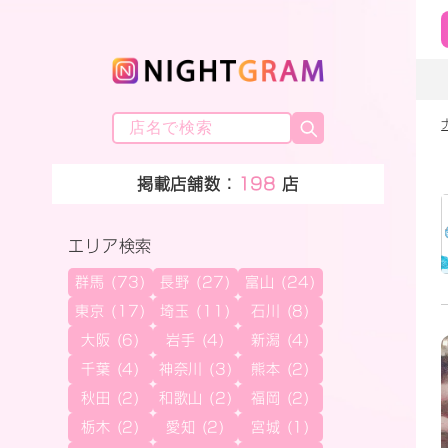
掲載店舗数：
198
店
エリア検索
群馬 (73)
長野 (27)
富山 (24)
東京 (17)
埼玉 (11)
石川 (8)
大阪 (6)
岩手 (4)
新潟 (4)
千葉 (4)
神奈川 (3)
熊本 (2)
秋田 (2)
和歌山 (2)
福岡 (2)
栃木 (2)
愛知 (2)
宮城 (1)