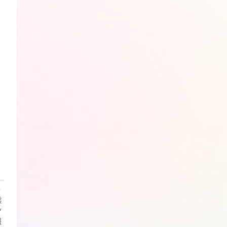
・
熊
ン
報