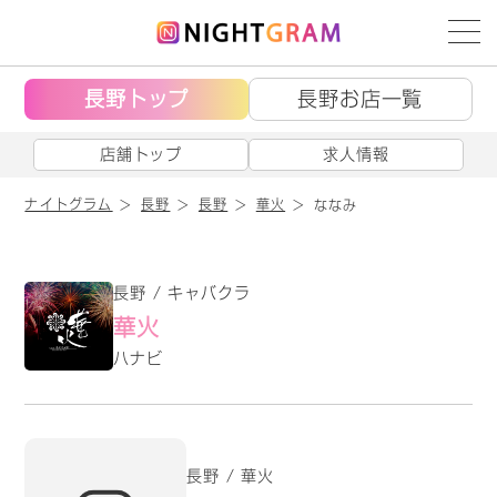
長野トップ
長野お店一覧
店舗トップ
求人情報
ナイトグラム
長野
長野
華火
ななみ
長野 / キャバクラ
華火
ハナビ
長野 / 華火