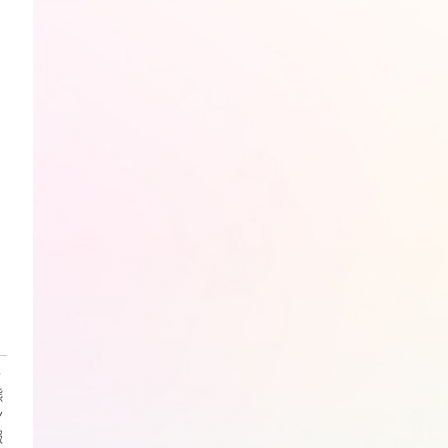
・
熊
ン
報