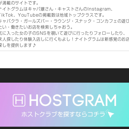
が満載のサイトです。
ナイトグラムはキャバ嬢さん・キャストさんのInstagram、
TikTok、YouTubeの掲載数は地域トップクラスです。
キャバクラ・ガールズバー・ラウンジ・スナック・コンカフェの遊
たい・働きたいお店を検索しちゃおう。
気に入った女の子のSNSを覗いて遊びに行ったりフォローしたり、
求人探したり体験入店しに行くもよし！ナイトグラムは新感覚のお
探しを提供します♪