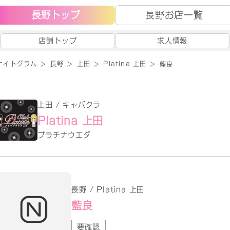
長野トップ
長野お店一覧
店舗トップ
求人情報
ナイトグラム
長野
上田
Platina 上田
藍良
上田 / キャバクラ
Platina 上田
プラチナウエダ
長野 / Platina 上田
藍良
要確認