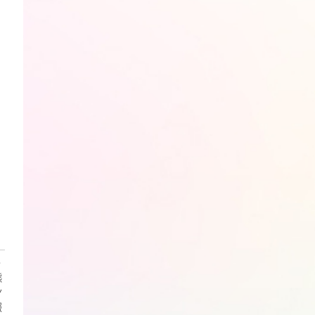
・
熊
ン
報