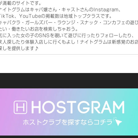
が満載のサイトです。
ナイトグラムはキャバ嬢さん・キャストさんのInstagram、
TikTok、YouTubeの掲載数は地域トップクラスです。
キャバクラ・ガールズバー・ラウンジ・スナック・コンカフェの遊
たい・働きたいお店を検索しちゃおう。
気に入った女の子のSNSを覗いて遊びに行ったりフォローしたり、
求人探したり体験入店しに行くもよし！ナイトグラムは新感覚のお
探しを提供します♪