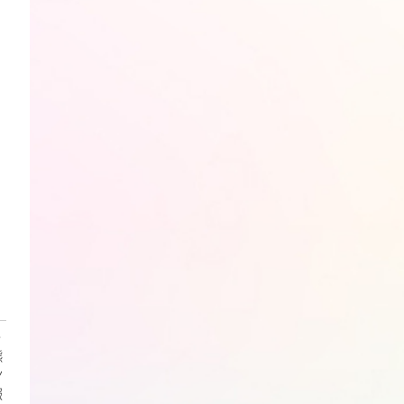
・
熊
ン
報