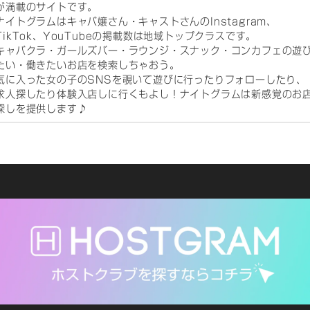
が満載のサイトです。
ナイトグラムはキャバ嬢さん・キャストさんのInstagram、
TikTok、YouTubeの掲載数は地域トップクラスです。
キャバクラ・ガールズバー・ラウンジ・スナック・コンカフェの遊
たい・働きたいお店を検索しちゃおう。
気に入った女の子のSNSを覗いて遊びに行ったりフォローしたり、
求人探したり体験入店しに行くもよし！ナイトグラムは新感覚のお
探しを提供します♪