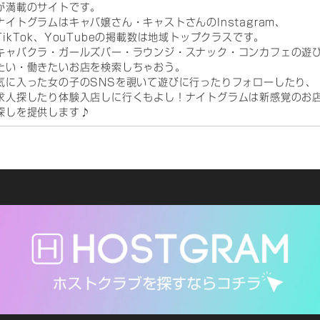
が満載のサイトです。
ナイトグラムはキャバ嬢さん・キャストさんのInstagram、
TikTok、YouTubeの掲載数は地域トップクラスです。
キャバクラ・ガールズバー・ラウンジ・スナック・コンカフェの遊
たい・働きたいお店を検索しちゃおう。
気に入った女の子のSNSを覗いて遊びに行ったりフォローしたり、
求人探したり体験入店しに行くもよし！ナイトグラムは新感覚のお
探しを提供します♪