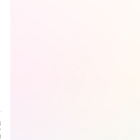
・
熊
ン
報