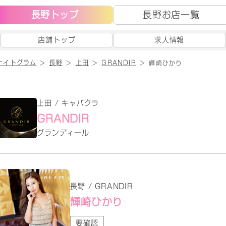
長野トップ
長野お店一覧
店舗トップ
求人情報
ナイトグラム
長野
上田
GRANDIR
輝崎ひかり
上田 / キャバクラ
GRANDIR
グランディール
長野 / GRANDIR
輝崎ひかり
要確認