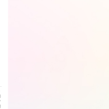
・
熊
ン
報