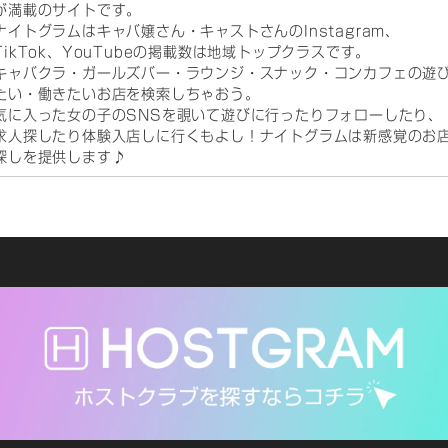
が満載のサイトです。
ナイトグラムはキャバ嬢さん・キャストさんのInstagram、
TikTok、YouTubeの掲載数は地域トップクラスです。
キャバクラ・ガールズバー・ラウンジ・スナック・コンカフェの遊
たい・働きたいお店を検索しちゃおう。
気に入った女の子のSNSを覗いて遊びに行ったりフォローしたり、
求人探したり体験入店しに行くもよし！ナイトグラムは新感覚のお
探しを提供します♪