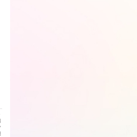
・
熊
ン
報