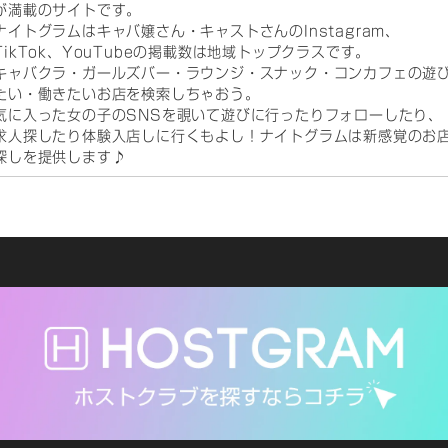
が満載のサイトです。
ナイトグラムはキャバ嬢さん・キャストさんのInstagram、
TikTok、YouTubeの掲載数は地域トップクラスです。
キャバクラ・ガールズバー・ラウンジ・スナック・コンカフェの遊
たい・働きたいお店を検索しちゃおう。
気に入った女の子のSNSを覗いて遊びに行ったりフォローしたり、
求人探したり体験入店しに行くもよし！ナイトグラムは新感覚のお
探しを提供します♪