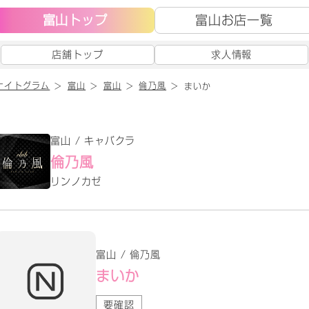
富山トップ
富山お店一覧
店舗トップ
求人情報
ナイトグラム
富山
富山
倫乃風
まいか
富山 / キャバクラ
倫乃風
リンノカゼ
富山 / 倫乃風
まいか
要確認