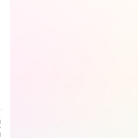
・
熊
ン
報