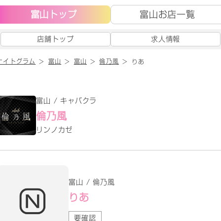
富山トップ
富山お店一覧
店舗トップ
求人情報
ナイトグラム
富山
富山
倫乃風
りあ
富山 / キャバクラ
倫乃風
リンノカゼ
富山 / 倫乃風
りあ
要確認