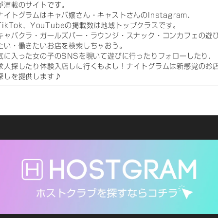
が満載のサイトです。
ナイトグラムはキャバ嬢さん・キャストさんのInstagram、
TikTok、YouTubeの掲載数は地域トップクラスです。
キャバクラ・ガールズバー・ラウンジ・スナック・コンカフェの遊
たい・働きたいお店を検索しちゃおう。
気に入った女の子のSNSを覗いて遊びに行ったりフォローしたり、
求人探したり体験入店しに行くもよし！ナイトグラムは新感覚のお
探しを提供します♪