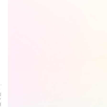
・
熊
ン
報