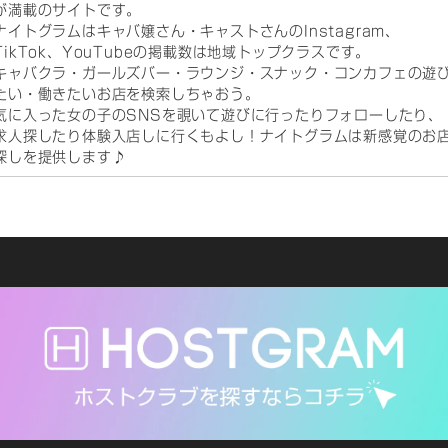
が満載のサイトです。
ナイトグラムはキャバ嬢さん・キャストさんのInstagram、
TikTok、YouTubeの掲載数は地域トップクラスです。
キャバクラ・ガールズバー・ラウンジ・スナック・コンカフェの遊
たい・働きたいお店を検索しちゃおう。
気に入った女の子のSNSを覗いて遊びに行ったりフォローしたり、
求人探したり体験入店しに行くもよし！ナイトグラムは新感覚のお
探しを提供します♪