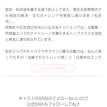
国宝・松本城を擁する城下町として栄え、現在は長野県内で
も独自の経済・文化のトレンドを発信し続ける街「松本
市」。
伊勢町や石芝周辺を中心に広がるナイトエリアは、北関東・
甲信越エリアのナイトシーンを牽引するトップクラスの活気
と熱気に満ちあふれています。
松本エリアのキャバクラやラウンジ最大の魅力は、なんと言
ってもその「洗練されたトレンド感」と「圧倒的なエンタ
メ・イベント力」です。
READ MORE
エリアのアイコンとも言える豪華でラグジュアリーな大型キ
ャバクラをはじめ、落ち着いた上質な空間で美女としっとり
お酒を嗜める高級ラウンジ、さらには気軽に立ち寄れるカジ
ュアルなスナックまで、ハイクオリティな名店がズラリと揃
キャストのSNSのフォローもいいけど
っています。
公式SNSもフォローしてね♪