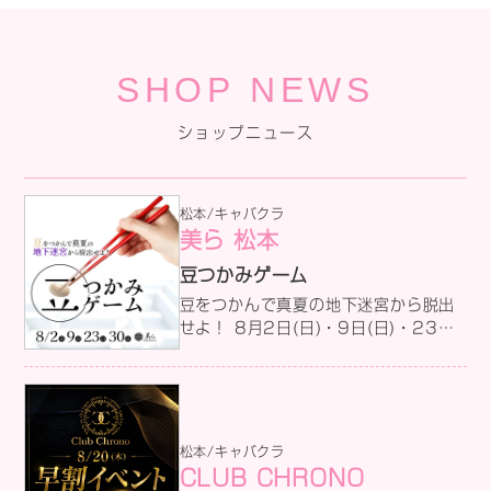
SHOP NEWS
ショップニュース
松本/キャバクラ
美ら 松本
豆つかみゲーム
豆をつかんで真夏の地下迷宮から脱出
せよ！ 8月2日(日)・9日(日)・23日
(日)・30日(日) ある日真夏の地下迷路
に迷い込んでしまったナツキとユウ
は、行き止まりに何度もぶつかりなが
らゴールへ近づいた。だがそのとき！
ユキヒトを名乗る迷路の支配者が現れ
松本/キャバクラ
てこう告げる。「この豆つかみ競争に
CLUB CHRONO
勝てた者だけが出る権利を与えよ