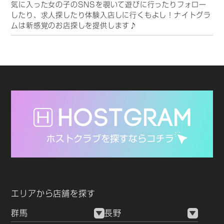
気に入った女の子のSNSを覗いて遊びに行ったりフォロー
イワイ賑やかに盛り上がりたい夜まで、どんなシーンでもフ
したり、求人探したり体験入店しに行くもよし！ナイトグラ
ロア全体を最高のおもてなし精神で包み込んでくれます。
ムは新感覚のお店探しを提供します♪
▼ ② 毎日がフェスティバル！お客様を飽きさせない「驚き
のイベント企画力」
松本のナイトスポットは、お店ごとの熱気やイベントのスケ
ールが大きいことでも有名です。
キャストと一緒になって盛り上がれる「同伴キャンペーン」
や、ユニークなゲーム企画、季節ごとの豪華な割引イベント
など、お客様を退屈させないための仕掛けが毎夜どこかのお
店で行われています。いつ訪れても新鮮な刺激と最高の笑顔
に出会えるのが、松本エリアが多くのリピーターを惹きつけ
る理由です。
▼ ③ 最高峰のVIPルームも完備！非日常を演出するラグジ
エリアから店舗を探す
ュアリー空間
エリアを牽引する有名人気店や最先端のラウンジでは、内装
群馬
長野
や調度品にこだわり抜いた最高の一時が約束されています。