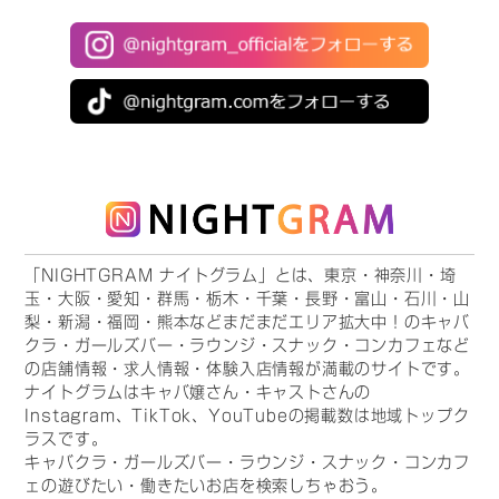
本コラムでは、松本市のキャバクラやラウンジの具体的な特
徴、お財布に優しい料金相場、そして今夜を最高の一時にす
るための失敗しないお店選びのコツを徹底解説します。
─────────────────────
【1】松本のナイトタウンが多くのファンを熱狂させる3つ
の理由
─────────────────────
「NIGHTGRAM ナイトグラム」とは、東京・神奈川・埼
▼ ① トレンドに敏感で抜群のノリを誇る「最高峰の美女キ
玉・大阪・愛知・群馬・栃木・千葉・長野・富山・石川・山
梨・新潟・福岡・熊本などまだまだエリア拡大中！のキャバ
ャスト陣」
クラ・ガールズバー・ラウンジ・スナック・コンカフェなど
松本エリアのキャバクラやラウンジには、洗練された美意識
の店舗情報・求人情報・体験入店情報が満載のサイトです。
を持つ、華やかで知的な女性たちが選りすぐりで集結してい
ナイトグラムはキャバ嬢さん・キャストさんの
ます。
Instagram、TikTok、YouTubeの掲載数は地域トップク
抜群のビジュアルはもちろんのこと、松本ならではの「明る
ラスです。
キャバクラ・ガールズバー・ラウンジ・スナック・コンカフ
くノリの良いキャラクター」を兼ね備えているのが特徴。お
ェの遊びたい・働きたいお店を検索しちゃおう。
一人様で静かに飲みたい夜から、仕事仲間や地元の友人とワ