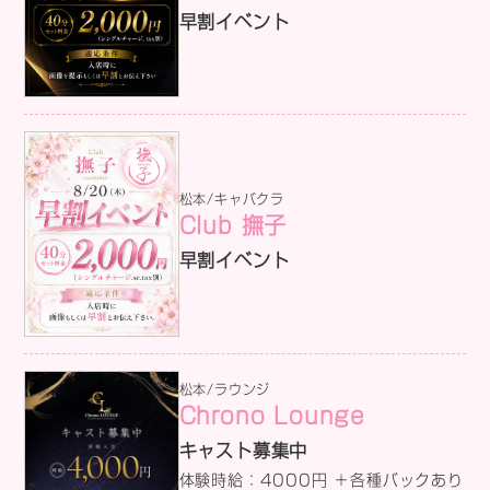
早割イベント
う……」。自分の器用さが試される絶
体絶命のゲーム。豆と運命を掴むの
は、誰だ？
松本/キャバクラ
Club 撫子
早割イベント
松本/ラウンジ
Chrono Lounge
キャスト募集中
体験時給：4000円 ＋各種バックあり