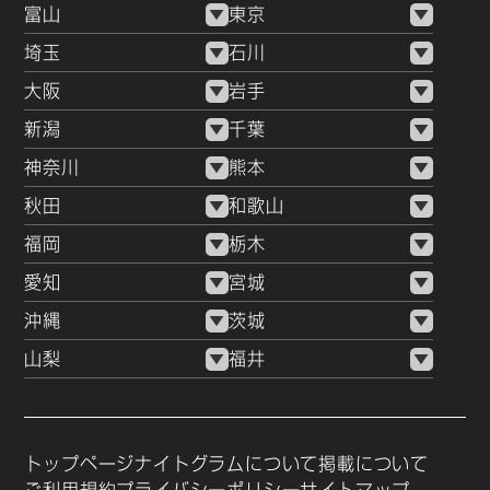
富山
東京
モダンでスタイリッシュなメインフロア、きらびやかなシャ
ンデリア、他のお客様の視線を気にせずにプライベートな時
埼玉
石川
間を過ごせる最高峰のVIPルームなど、非日常のステータス
大阪
岩手
感を心ゆくまで味わうことができます。大切なビジネスの接
新潟
千葉
待や、自分へのご褒美の夜にふさわしい、大満足の空間が整
っています。
神奈川
熊本
秋田
和歌山
─────────────────────
福岡
栃木
【2】松本のキャバクラ・ラウンジの料金相場
愛知
宮城
─────────────────────
沖縄
茨城
松本エリアのナイトスポットは、都心部の有名店にも引けを
山梨
福井
取らない至高のサービスを提供しながらも、非常にリーズナ
ブルかつ「明朗会計で安心して遊べる」ことで知られていま
す。
トップページ
ナイトグラムについて
掲載について
▼ セット料金（基本料金）の目安（1セット：50分〜60