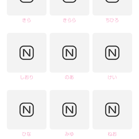
きら
きらら
ちひろ
しおり
のあ
けい
ひな
みゆ
ねお