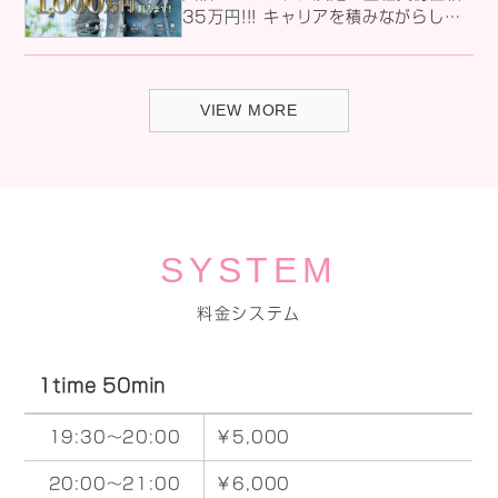
め、先着順でのご案内となります。 ま
35万円!!! キャリアを積みながらしっ
ずはお店の雰囲気を見に来るだけでも
かり稼げる環境です 数年で年収
大歓迎♪ ご応募・お問い合わせはお早
「1,000万円」も狙えます！ 未経験
めに。 あなたからのご連絡をお待ちし
の方も大歓迎なので、 お気軽にご応募
ております。 その他詳しい待遇などは
VIEW MORE
ください。 詳しく求人情報はこちら
こちらから ↓↓↓↓↓
↓↓↓↓↓
SYSTEM
料金システム
1time 50min
19:30～20:00
￥5,000
20:00～21:00
￥6,000