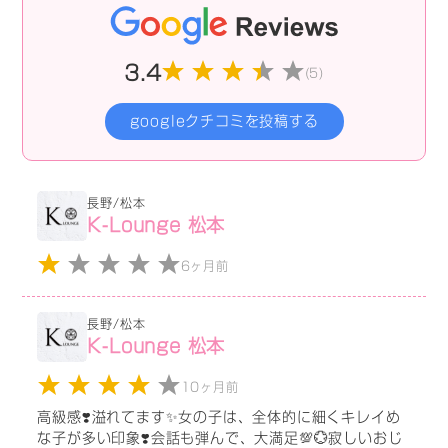
3.4
(5)
googleクチコミを投稿する
長野/松本
K-Lounge 松本
6ヶ月前
長野/松本
K-Lounge 松本
10ヶ月前
高級感❣️溢れてます✨女の子は、全体的に細くキレイめ
な子が多い印象❣️会話も弾んで、大満足💯💮寂しいおじ