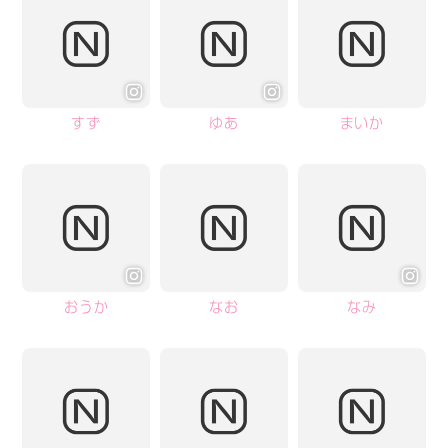
すず
ゆあ
まいか
おうか
なお
なみ