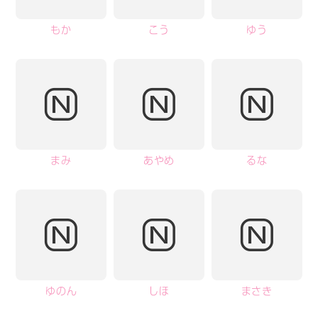
もか
こう
ゆう
まみ
あやめ
るな
ゆのん
しほ
まさき