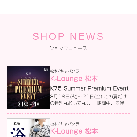
SHOP NEWS
ショップニュース
松本/キャバクラ
K-Lounge 松本
K75 Summer Premium Event
8月18日(火)～21日(金) この夏だけ
の特別なおもてなし。 期間中、同伴で
ご来店いただいたお客様へ、女の子か
らささやかなプレゼントをご用意して
おります 大切な方と過ごす特別な夜
松本/キャバクラ
に、感謝の気持ちを添えてお迎えいた
K-Lounge 松本
します。