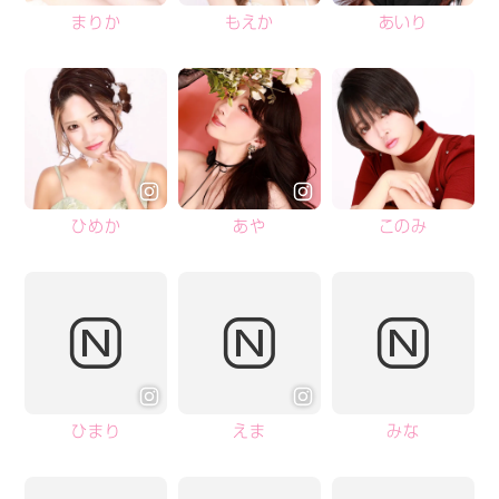
まりか
もえか
あいり
ひめか
あや
このみ
ひまり
えま
みな