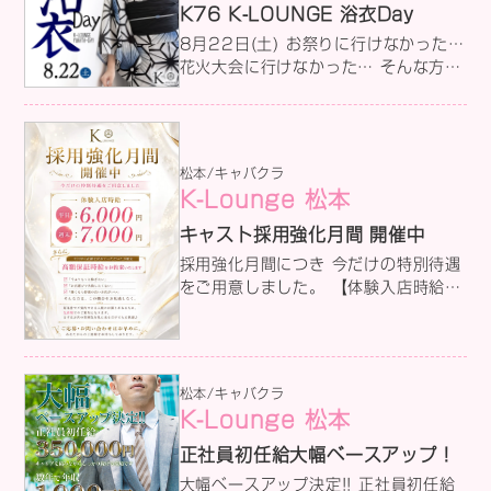
K76 K-LOUNGE 浴衣Day
8月22日(土) お祭りに行けなかった…
花火大会に行けなかった… そんな方
も、夏はまだまだ終わりません！ 浴衣
姿の女の子たちが、皆様のご来店をお
待ちしております
松本/キャバクラ
K-Lounge 松本
キャスト採用強化月間 開催中
採用強化月間につき 今だけの特別待遇
をご用意しました。 【体験入店時給】
平日 6,000円 週末 7,000円 さらに
―― 『今月中に在籍を決めていただい
た方限定』 高額保証時給をお約束いた
します。 「今よりもっと稼ぎたい」
松本/キャバクラ
「お店選びで失敗したくない」 「働く
K-Lounge 松本
なら待遇の良いお店がいい」 そんな方
は、この機会をお見逃しなく。 好条件
正社員初任給大幅ベースアップ！
でご案内できる人数には限りがあるた
大幅ベースアップ決定!! 正社員初任給