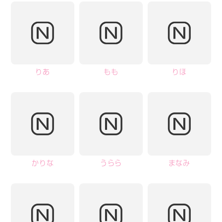
りあ
もも
りほ
かりな
うらら
まなみ