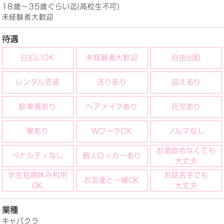
18歳～35歳ぐらい迄(高校生不可)
未経験者大歓迎
待遇
日払いOK
未経験者大歓迎
自由出勤
レンタル衣装
送りあり
迎えあり
駐車場あり
ヘアメイクあり
託児あり
寮あり
WワークOK
ノルマなし
お酒飲めなくても
ペナルティなし
個人ロッカーあり
大丈夫
学生短期休み利用
お話苦手でも
お友達と一緒OK
OK
大丈夫
業種
キャバクラ