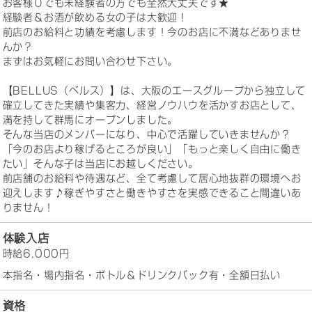
お客様０でも未経験者の方でも全然大丈夫です★
経験者＆お酒が飲める女の子は大歓迎！
前店のお給料と功績を考慮します！今のお店に不満などありませ
んか？
まずはお気軽にお問い合わせ下さい。
【BELLUS（ベルス）】は、大阪のエースグループから独立して
確立してきた実績や集客力、経営ノウハウを活かすお店として、
満を持して群馬にオープンしました。
そんな当店のメンバーになり、中心で活躍していきませんか？
「今のお店より稼げるところが良い」「もっと楽しく自由に働き
たい」そんな子は当店にお越しください。
前店舗のお給料や待遇など、全て考慮して居心地抜群の環境へお
迎えします♪稼ぎやすさと働きやすさを実感できること間違いあ
りません！
体験入店
時給6,000円
本指名・場内指名・ボトル＆ドリンクバック有・全額日払い
資格