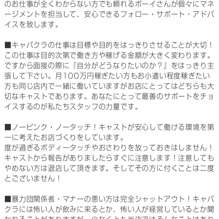
のお仕事が全くわからない方でも頼れるボーイさんが個々にマネ
ージメントを担当して、安心できるフォロー・サポート・アドバ
イスを致します。
■キャバクラの仕事は目標や目的をはっきりさせることが大切！
この仕事は目的次第で働き方や稼げる金額が大きく変わります。
ですから面接の際に『自分がどうなりたいのか？』をはっきり主
張して下さい。月100万円稼ぎたい方もお小遣い程度稼ぎたい
方も同じ店内で一緒に働いていますがお店にとってはどちらも大
切なキャストであります。あなたにとって最善のサポートをチョ
イスするのが私たちスタッフの力量です。
■ノーピンク・ノータッチ！キャストが安心して働ける環境を第
一に考えたお店づくりをしています。
度が過ぎるボディータッチやおさわりを放っておきはしません！
キャストから報告がありましたらすぐに注意します！注意しても
やめない方は退店して頂きます。そしてその方に付くことは二度
とございません！
■暴力団関係者・マナーの悪い方は完全シャットアウト！キャバ
クラには怖い人が飲みに来るとか、怖い人が経営しているとか聞