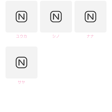
ユウカ
シノ
ナナ
サヤ