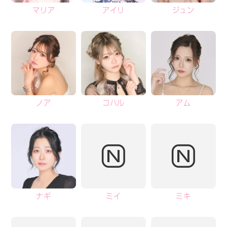
マリア
アイリ
ジュン
ノア
コハル
アム
ナギ
ミイ
ミキ