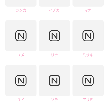
ランカ
イチカ
マナ
ユメ
リナ
ミサキ
ユイ
ソラ
アサミ