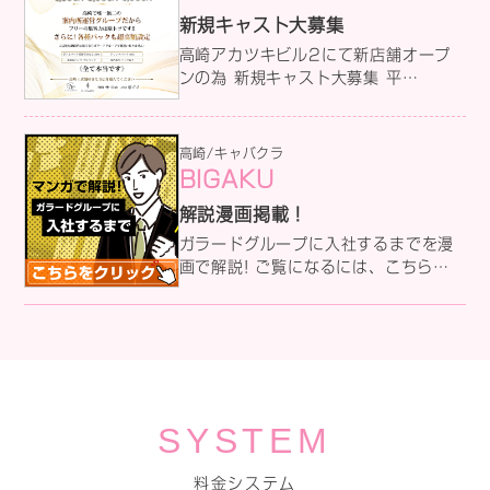
店にない待遇で働きやすい環境をご用
新規キャスト大募集
意しております。 詳しい求人情報はコ
チラから ↓↓↓↓↓
高崎アカツキビル2にて新店舗オープ
ンの為 新規キャスト大募集 平
日:4,500円 金曜:5,000円 土
曜:6,000円 詳しい求人情報はコチラ
から ↓↓↓↓↓
高崎/キャバクラ
BIGAKU
解説漫画掲載！
ガラードグループに入社するまでを漫
画で解説! ご覧になるには、こちらを
クリック♪♪ ↓↓↓↓↓
SYSTEM
料金システム