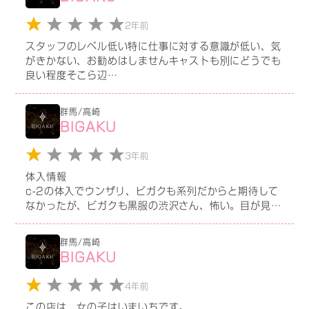
2年前
スタッフのレベル低い特に仕事に対する意識が低い、気
がきかない、お勧めはしませんキャストも別にどうでも
良い程度そこら辺
歩いてるこのほうこのほうが可愛い
と思いました個人差はあると思いますが、、残念なお店
群馬/高崎
です、やはり群馬特に高崎はレベル低い、再確認。
BIGAKU
3年前
体入情報
c-2の体入でウンザリ、ビガクも系列だからと期待して
なかったが、ビガクも黒服の渋沢さん、怖い。目が見開
いてて、腹話術の人形みたい。まれに見る滑稽なくらい
の作り笑いだな、という印象。しかも体入の私に対して
群馬/高崎
キレた。店内が騒がしくて、聞き取りづらかっただけ
BIGAKU
で。忙しくて自分が余裕ないからといってスタッフにあ
たるような黒服は最低。しかもいい年したベテランだ
4年前
ろ？って立場の人が。こんな店で働くのは嫌。
この店は、女の子はいまいちです。