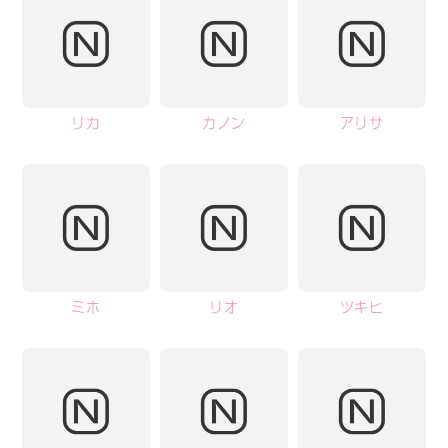
リカ
カノン
アリサ
ミホ
リオ
ツキヒ