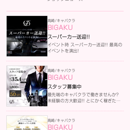
高崎/キャバクラ
BIGAKU
スーパーカー送迎!!
イベント時 スーパーカー送迎!! 最高の
イベントを演出!
高崎/キャバクラ
BIGAKU
スタッフ募集中
最先端のキャバクラで働きませんか?
未経験の方大歓迎!! とにかく稼ぎたい
ってアナタへ あなたのヤル気次第で未
経験からでも稼ぐことは可能です!! 先
輩スタッフが丁寧にサポートしますの
高崎/キャバクラ
で安心して下さい。 経験者の方には他
BIGAKU