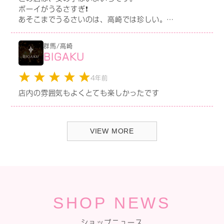
高崎の体入情報他にもあり。店探してる子は参考にして
ボーイがうるさすぎ❗
ください！
あそこまでうるさいのは、高崎では珍しい。
高崎には、もっともっと優良店たくさんありますので金
群馬/高崎
額だけでは入らない用注意しょう。
BIGAKU
4年前
店内の雰囲気もよくとても楽しかったです
VIEW MORE
SHOP NEWS
ショップニュース