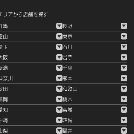
エリアから店舗を探す
群馬
長野
富山
東京
埼玉
石川
大阪
岩手
新潟
千葉
神奈川
熊本
秋田
和歌山
福岡
栃木
愛知
宮城
沖縄
茨城
山梨
福井