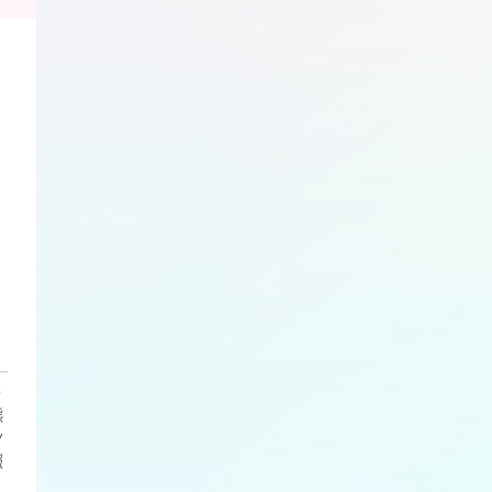
・
熊
ン
報