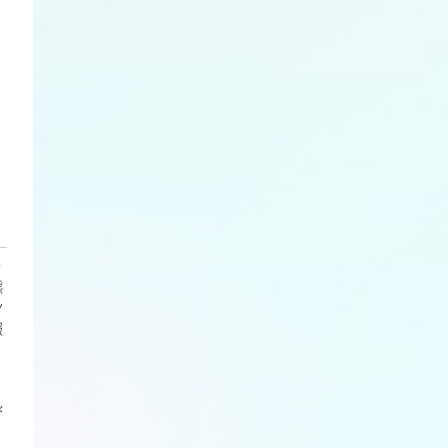
・
熊
ン
報
び