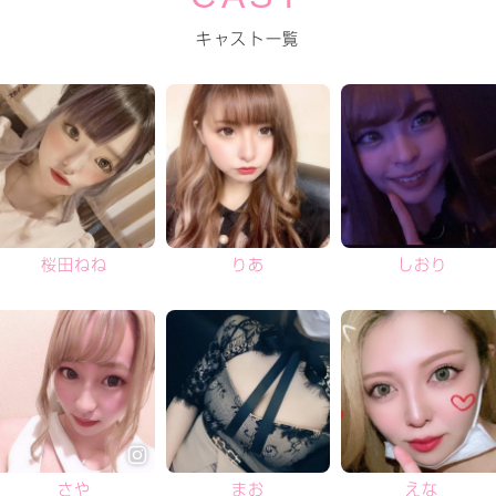
キャスト一覧
桜田ねね
りあ
しおり
さや
まお
えな