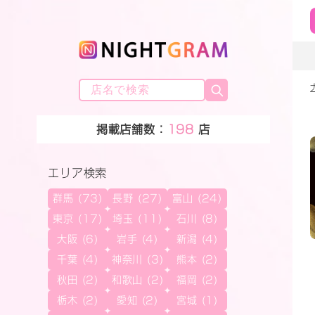
掲載店舗数：
198
店
エリア検索
群馬 (73)
長野 (27)
富山 (24)
東京 (17)
埼玉 (11)
石川 (8)
大阪 (6)
岩手 (4)
新潟 (4)
千葉 (4)
神奈川 (3)
熊本 (2)
秋田 (2)
和歌山 (2)
福岡 (2)
栃木 (2)
愛知 (2)
宮城 (1)