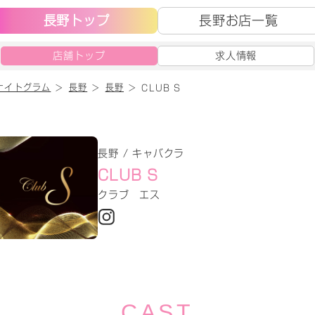
長野トップ
長野お店一覧
店舗トップ
求人情報
ナイトグラム
長野
長野
CLUB S
長野 / キャバクラ
CLUB S
クラブ エス
CAST