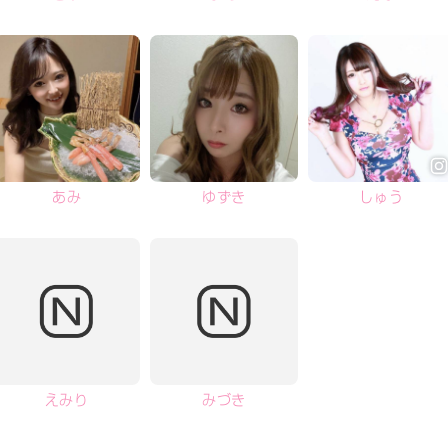
あみ
ゆずき
しゅう
えみり
みづき