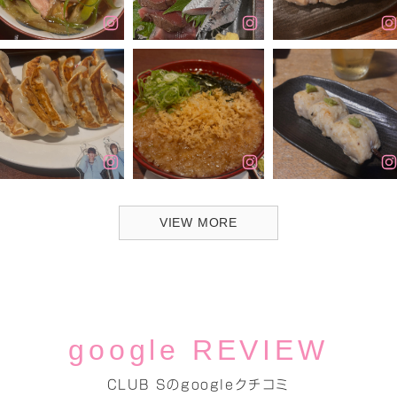
VIEW MORE
google REVIEW
CLUB Sのgoogleクチコミ