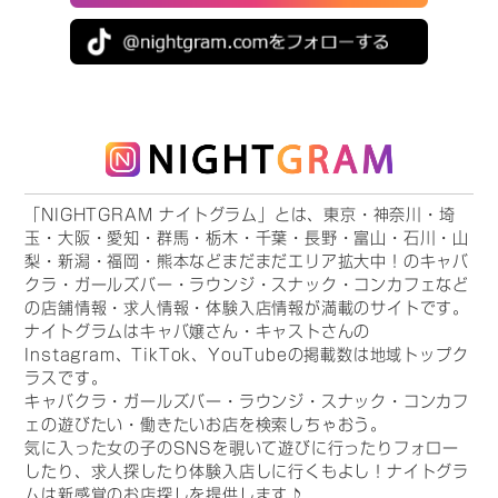
「NIGHTGRAM ナイトグラム」とは、東京・神奈川・埼
玉・大阪・愛知・群馬・栃木・千葉・長野・富山・石川・山
梨・新潟・福岡・熊本などまだまだエリア拡大中！のキャバ
クラ・ガールズバー・ラウンジ・スナック・コンカフェなど
の店舗情報・求人情報・体験入店情報が満載のサイトです。
ナイトグラムはキャバ嬢さん・キャストさんの
Instagram、TikTok、YouTubeの掲載数は地域トップク
ラスです。
キャバクラ・ガールズバー・ラウンジ・スナック・コンカフ
ェの遊びたい・働きたいお店を検索しちゃおう。
気に入った女の子のSNSを覗いて遊びに行ったりフォロー
したり、求人探したり体験入店しに行くもよし！ナイトグラ
ムは新感覚のお店探しを提供します♪