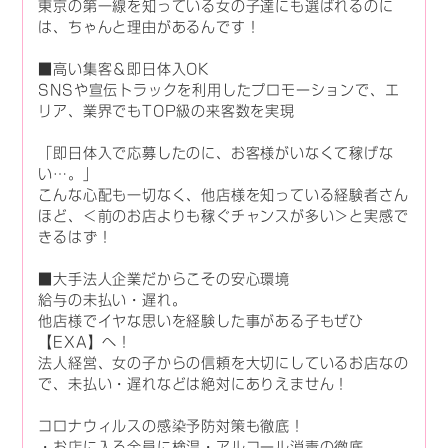
東京の第一線を知っている女の子達にも選ばれるのに
は、ちゃんと理由があるんです！
■高い集客＆即日体入OK
SNSや宣伝トラックを利用したプロモーションで、エ
リア、業界でもTOP級の来客数を実現
「即日体入で応募したのに、お客様がいなくて稼げな
い…。」
こんな心配も一切なく、他店様を知っている経験者さん
ほど、＜前のお店よりも稼ぐチャンスが多い＞と実感で
きるはず！
■大手法人企業だからこその安心環境
給与の未払い・遅れ。
他店様でイヤな思いを経験した事がある子もぜひ
【EXA】へ！
法人経営、女の子からの信頼を大切にしているお店なの
で、未払い・遅れなどは絶対にありえません！
コロナウィルスの感染予防対策も徹底！
・お店に入る全員に検温・アルコール消毒の徹底