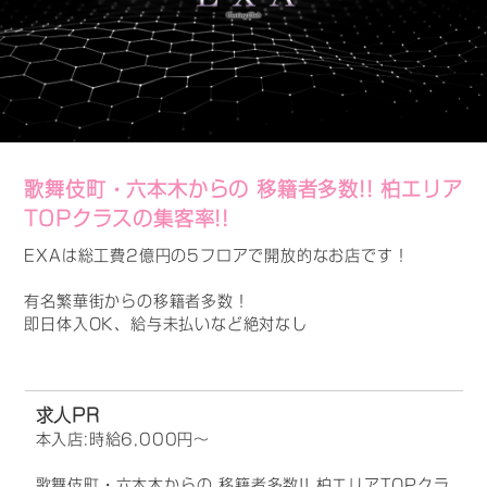
歌舞伎町・六本木からの 移籍者多数!! 柏エリア
TOPクラスの集客率!!
EXAは総工費2億円の5フロアで開放的なお店です！
有名繁華街からの移籍者多数！
即日体入OK、給与未払いなど絶対なし
求人PR
本入店:時給6,000円～
歌舞伎町・六本木からの 移籍者多数!! 柏エリアTOPクラ