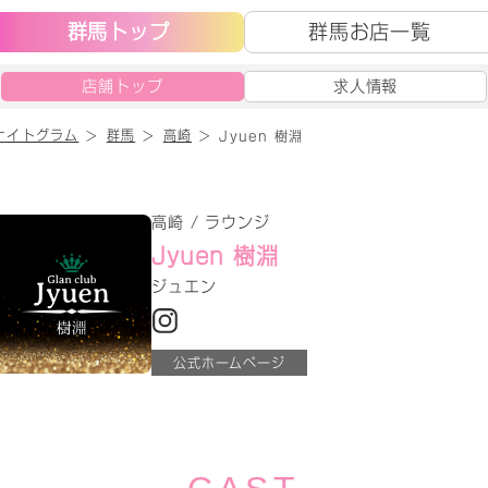
群馬トップ
群馬お店一覧
店舗トップ
求人情報
ナイトグラム
群馬
高崎
Jyuen 樹淵
高崎 / ラウンジ
Jyuen 樹淵
ジュエン
公式ホームページ