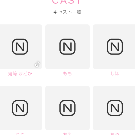
CAST
キャスト一覧
鬼崎 まどか
もも
しほ
ここ
ちえ
あや