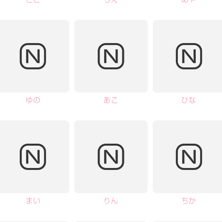
ゆの
あこ
ひな
まい
りん
ちか