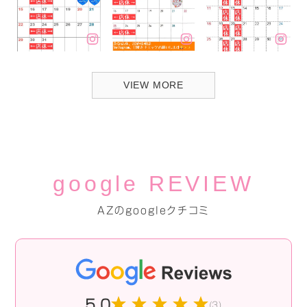
VIEW MORE
google REVIEW
AZのgoogleクチコミ
5.0
(3)