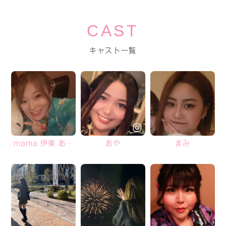
CAST
キャスト一覧
mama 伊東 あみ
あや
まみ