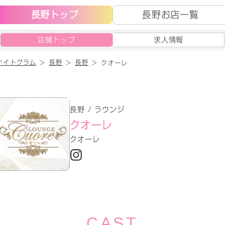
長野トップ
長野お店一覧
店舗トップ
求人情報
ナイトグラム
長野
長野
クオーレ
長野 / ラウンジ
クオーレ
クオーレ
CAST