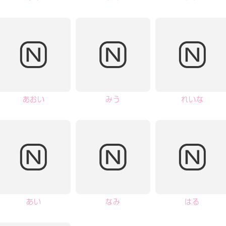
あおい
みう
れいな
あい
なみ
はる