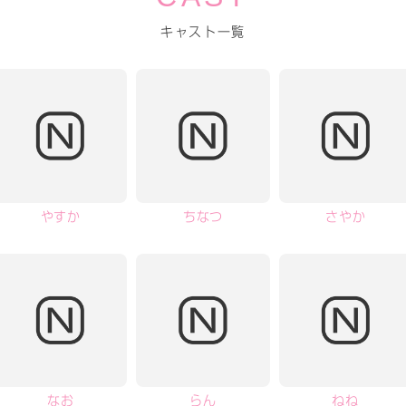
キャスト一覧
やすか
ちなつ
さやか
なお
らん
ねね