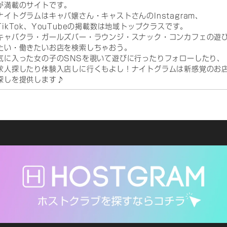
が満載のサイトです。
ナイトグラムはキャバ嬢さん・キャストさんのInstagram、
TikTok、YouTubeの掲載数は地域トップクラスです。
キャバクラ・ガールズバー・ラウンジ・スナック・コンカフェの遊
たい・働きたいお店を検索しちゃおう。
気に入った女の子のSNSを覗いて遊びに行ったりフォローしたり、
求人探したり体験入店しに行くもよし！ナイトグラムは新感覚のお
探しを提供します♪