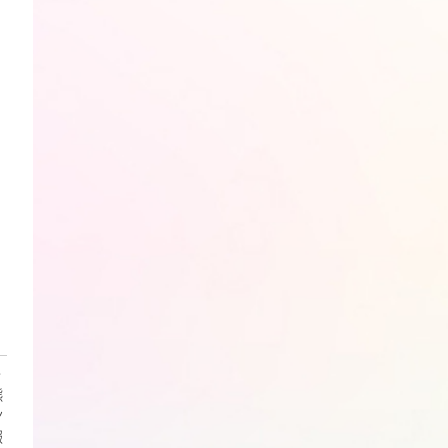
・
熊
ン
報