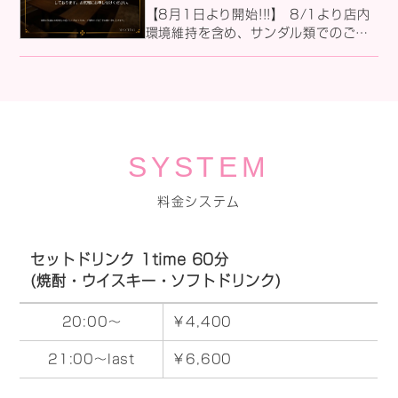
ります♪
【8月1日より開始!!!】 8/1より店内
環境維持を含め、サンダル類でのご来
店をお控えいただく事になりました！
ですがご安心ください('ω')✨ 「今日サ
ンダルで来ちゃったよ...」という日で
も 大丈夫♪フロントにて無料の靴下・
靴をご用意しております(*'▽')👟✨ 夏
場の暑い時期でも、皆様に快適にお過
SYSTEM
ごしいただくため、ご理解とご協力を
お願い申し上げます!!!
料金システム
セットドリンク 1time 60分
(焼酎・ウイスキー・ソフトドリンク)
20:00～
￥4,400
21:00～last
￥6,600