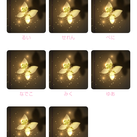
るい
せれん
べに
なでこ
みく
ゆあ