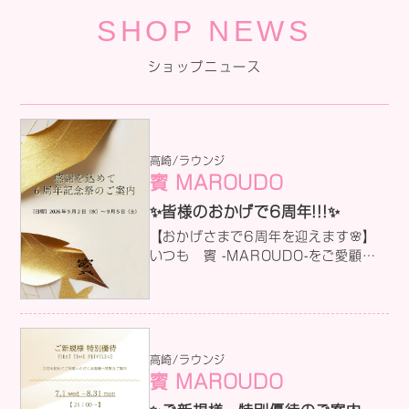
SHOP NEWS
ショップニュース
高崎/ラウンジ
賓 MAROUDO
✨皆様のおかげで6周年!!!✨
【おかげさまで6周年を迎えます🌸】
いつも 賓 -MAROUDO-をご愛顧い
ただき、ありがとうございます。 おか
げさまで、賓は来る9月2日に6周年を
迎える事となりました( *´艸｀)💓 今
回は日頃の感謝を込めて、特別なお楽
しみ要素や特典をご用意してます!!!🍾
高崎/ラウンジ
ぜひ、ご友人やお仕事仲間、大切なお
賓 MAROUDO
知り合いもお誘いの上、お越しいただ
けたらとてもうれしいです(/・ω・)/✨