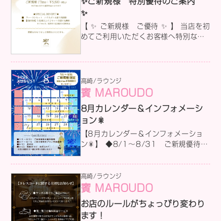
✨ご新規様 特別優待のご案内
もちろん、初めてご来店される方も大
✨
歓迎です🍻 皆様で賑やかにお祝いでき
【 ✨ ご新規様 ご優待 ✨ 】 当店を初
るのを心から楽しみにしています！ ご
めてご利用いただくお客様へ特別なご
来店の際は、お席の確保をさせていた
案内です!!! 21:00以降のご来店で、
だきますので、ぜひお早めにご連絡く
お得に当店をお楽しみいただけます
ださいね(^^♪ ◆ 6周年記念祭 ◆ 日
(*'▽') ------------------------------ ◆特典内
程〉9月2日（水）～9月5日（土） ※
容 ①21:00～初回1Time：
高崎/ラウンジ
期間中、曜日によって混雑が予想され
￥5.500（税込） （※2Time目から
賓 MAROUDO
ますので、事前にご予約いただきます
は通常料金となります） ②ファースト
とスムーズにご案内が可能となりま
8月カレンダー＆インフォメーシ
セットのハウスボトル割り物無料！
す。ご予約、お問い合わせはスッタフ
（※1Time目、延長時の追加割材は通
ョン🎇
にお声がけいただくか、お電話・イン
常料金となります） ★さらに！【団体
【8月カレンダー＆インフォメーショ
スタDMにて受け付けております。
特典】 5名様以上でのご来店で、ファ
ン🎇】 ◆8/1～8/31 ご新規優待
ーストセットの割物を2セット分無料
実施期間 ◆8/7～8/15 ご紹介者様
となります！ ------------------------------ ぜ
特別プラン 実施期間 ◆8/11 山の
ひこの機会に、当店の素敵なおもてな
日 祝日の為店休 ◆8/22 高崎まつ
高崎/ラウンジ
しと 特別なひとときをご体験くださ
り 浴衣で過ごそう！ 女の子みんな、
賓 MAROUDO
い。 詳しくはお気軽にDM、またはお
浴衣に着替えてお出迎え👘💖 内容は予
電話にてお問い合わせくださいませ。
お店のルールがちょっぴり変わり
告なく変更することがございます。
皆様のご来店を楽しみにお待ちしてお
ます！