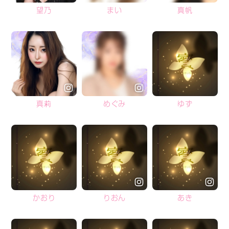
望乃
まい
真帆
真莉
めぐみ
ゆず
かおり
りおん
あき