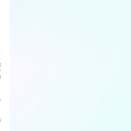
・
熊
ン
報
び
店