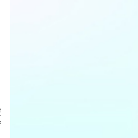
・
熊
ン
報