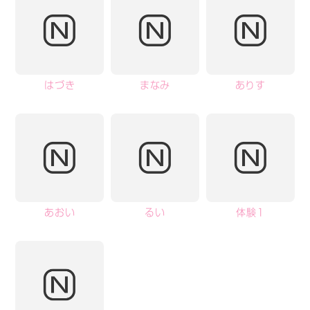
はづき
まなみ
ありす
あおい
るい
体験1