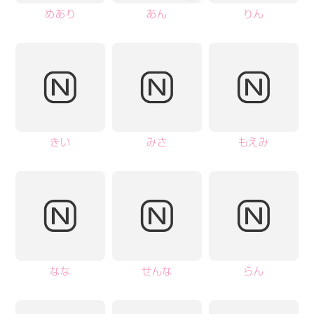
めあり
あん
りん
きい
みさ
もえみ
なな
せんな
らん