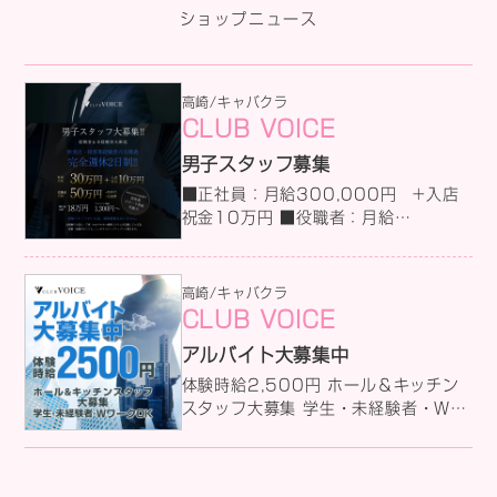
ショップニュース
高崎/キャバクラ
CLUB VOICE
男子スタッフ募集
■正社員：月給300,000円 +入店
祝金10万円 ■役職者：月給
500,000円 +高歩合+交通費 ■準
社員：月給180,000円 ■アルバイ
ト：時給1,300円 詳しい求人情報は
高崎/キャバクラ
コチラから ↓↓↓↓↓
CLUB VOICE
アルバイト大募集中
体験時給2,500円 ホール＆キッチン
スタッフ大募集 学生・未経験者・Wワ
ークOK